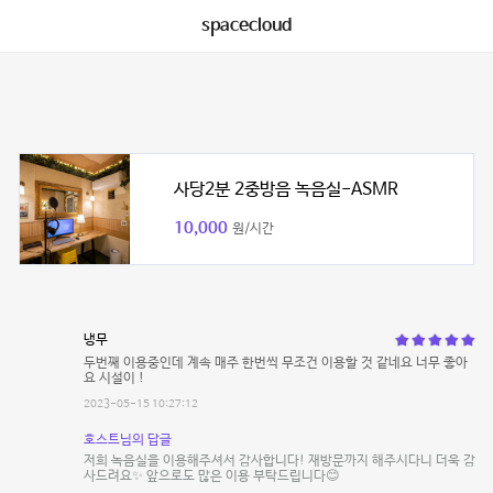
spacecloud
사당2분 2중방음 녹음실-ASMR
10,000
원/시간
냉무
두번째 이용중인데 계속 매주 한번씩 무조건 이용할 것 같네요 너무 좋아
요 시설이 !
2023-05-15 10:27:12
호스트님의 답글
저희 녹음실을 이용해주셔서 감사합니다! 재방문까지 해주시다니 더욱 감
사드려요✨ 앞으로도 많은 이용 부탁드립니다😊