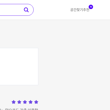
N
공간찾기
추천