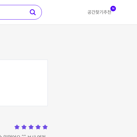
N
공간찾기
추천