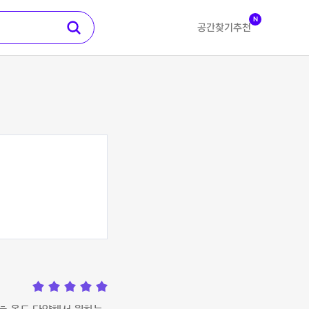
N
공간찾기
추천