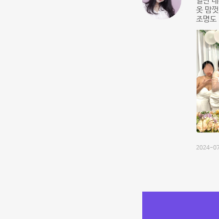
일단 내
옷 맘껏
조명도 
2024-07