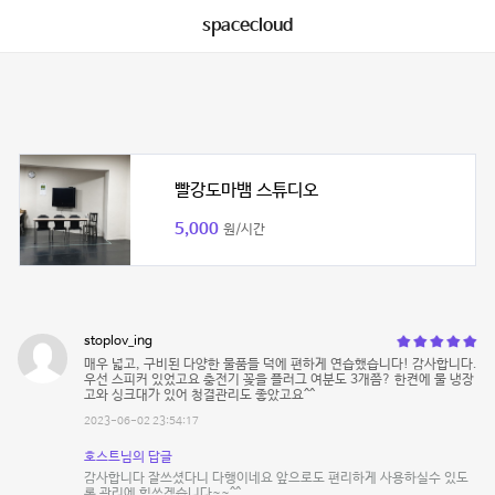
spacecloud
빨강도마뱀 스튜디오
5,000
원/시간
stoplov_ing
매우 넓고, 구비된 다양한 물품들 덕에 편하게 연습했습니다! 감사합니다.
우선 스피커 있었고요 충전기 꽂을 플러그 여분도 3개쯤? 한켠에 물 냉장
고와 싱크대가 있어 청결관리도 좋았고요^^
2023-06-02 23:54:17
호스트님의 답글
감사합니다 잘쓰셨다니 다행이네요 앞으로도 편리하게 사용하실수 있도
록 관리에 힘쓰겠습니다~~^^