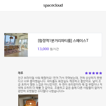
spacecloud
[합정역1분거리파티룸] 스페이스T
13,000
원/시간
래루
친구 브라이덜 샤워 해줬어요! 먼저 가서 꾸며놨는데, 전혀 상상하지 못했
다고 너무 좋아했습니다. 파티룸도 화장실도 깨끗하고 좋았어요. 날이 조
금 흐려서 쨍한 느낌은 아니었지만, 두 면이 유리창이라 해 질 무렵이나 저
녁에 오히려 더 예쁠 것 같아요. 조용하고 같은 층에 다른 사람들이 없어서
편안히 오랫동안 수다떨다 나왔습니다🥳