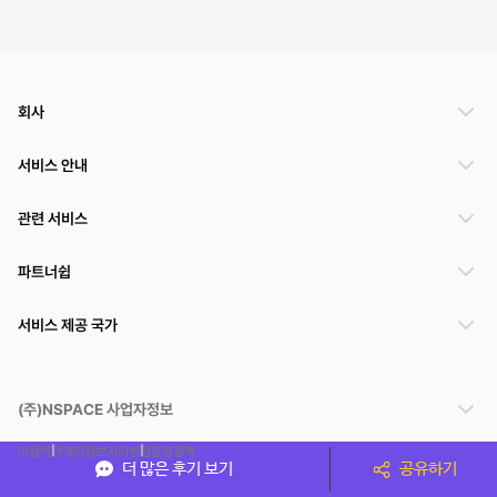
회사
서비스 안내
관련 서비스
파트너쉽
서비스 제공 국가
(주)NSPACE 사업자정보
이용약관
개인정보처리방침
운영정책
더 많은 후기 보기
공유하기
스페이스클라우드는 통신판매중개자이며 통신판매의 당사자가 아닙니다. 따라서 스페이스클
라우드는 공간 거래정보 및 거래에 대해 책임지지 않습니다.