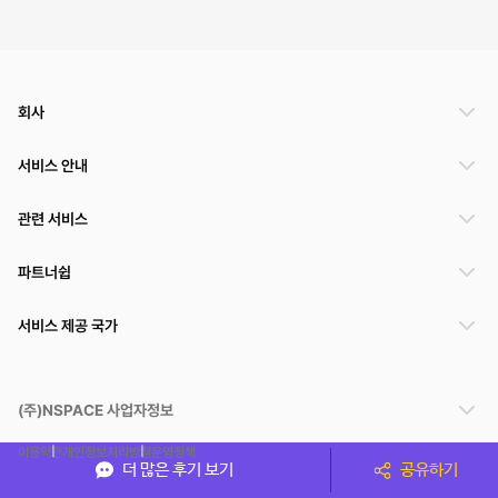
회사
서비스 안내
관련 서비스
파트너쉽
서비스 제공 국가
(주)NSPACE 사업자정보
이용약관
개인정보처리방침
운영정책
더 많은 후기 보기
공유하기
스페이스클라우드는 통신판매중개자이며 통신판매의 당사자가 아닙니다. 따라서 스페이스클
라우드는 공간 거래정보 및 거래에 대해 책임지지 않습니다.