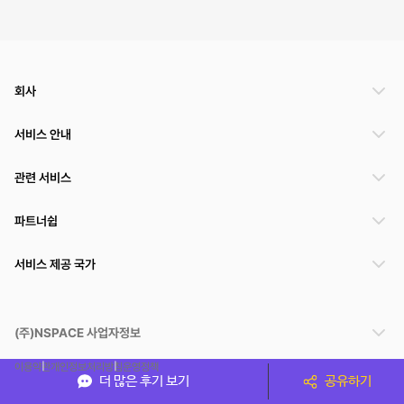
회사
서비스 안내
관련 서비스
파트너쉽
서비스 제공 국가
(주)NSPACE 사업자정보
이용약관
개인정보처리방침
운영정책
더 많은 후기 보기
공유하기
스페이스클라우드는 통신판매중개자이며 통신판매의 당사자가 아닙니다. 따라서 스페이스클
라우드는 공간 거래정보 및 거래에 대해 책임지지 않습니다.