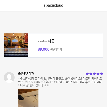
spacecloud
쵸쵸파티룸
89,000
원/패키지
좋은곳은다가
사진보다 실제로 가서 보니까 더 좋았고 훨씬 넓었어요! 다트랑 게임기도
있고, 친구들 끼리만 술 마시고 얘기하고 싶으시다면 적극 추천 드립니다
! 너무 잘 놀다 갑니다 ㅎㅎ