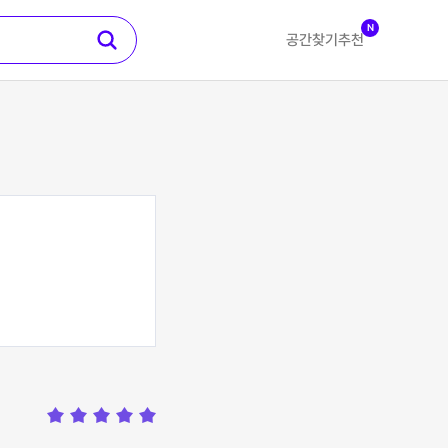
N
공간찾기
추천