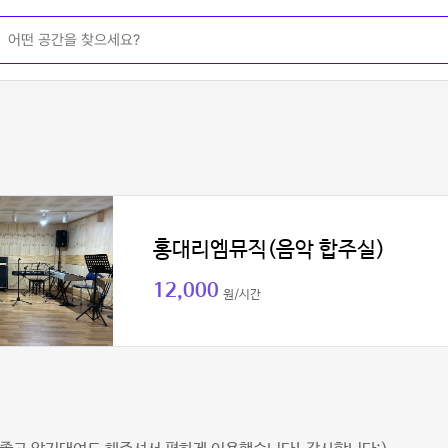
홍대리엠뮤직(음악 합주실)
12,000
원/시간