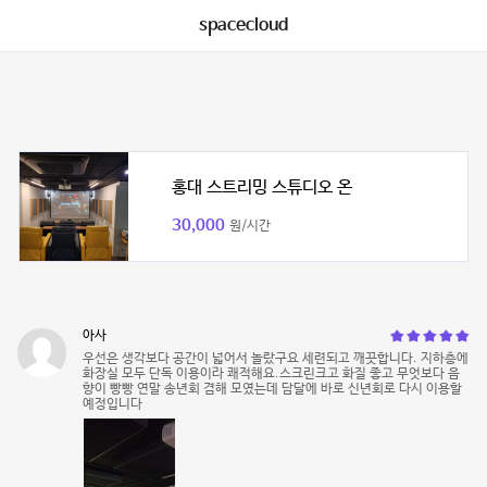
spacecloud
홍대 스트리밍 스튜디오 온
30,000
원/시간
아사
우선은 생각보다 공간이 넓어서 놀랐구요 세련되고 깨끗합니다. 지하층에
화장실 모두 단독 이용이라 쾌적해요.스크린크고 화질 좋고 무엇보다 음
향이 빵빵 연말 송년회 겸해 모였는데 담달에 바로 신년회로 다시 이용할
예정입니다