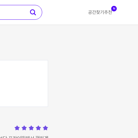
N
공간찾기
추천