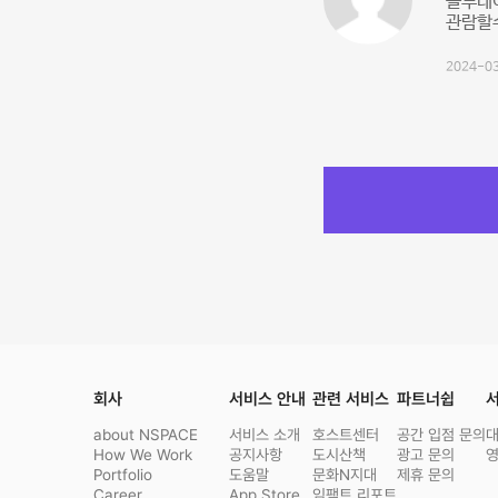
블루레
관람할
2024-03
회사
서비스 안내
관련 서비스
파트너쉽
서
about NSPACE
서비스 소개
호스트센터
공간 입점 문의
How We Work
공지사항
도시산책
광고 문의
Portfolio
도움말
문화N지대
제휴 문의
Career
App Store
임팩트 리포트