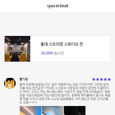
spacecloud
홍대 스트리밍 스튜디오 온
30,000
원/시간
불기둥
벌써 두번째 방문입니다! 결코 저렴하지는 않은 가격이지만 그만한 값어
치를 하는 멋진공간! 커다란 스크린과 사장님의 자랑인 편안한 리클라이
너 의자! 그리고 저는 뭐니뭐니해도 사운드가 정말 만족스러웠습다! 영화
관을 사운드때문에 가는사람인데 말이죠. 뒷쪽에 테이블에서 음식도 배달
해 먹을 수있고 냉장고와 소소한 일회용품도 구비 돼있고 작은 간식선물
도 감동ㅋㅋㅋ