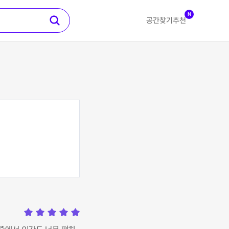
N
공간찾기
추천