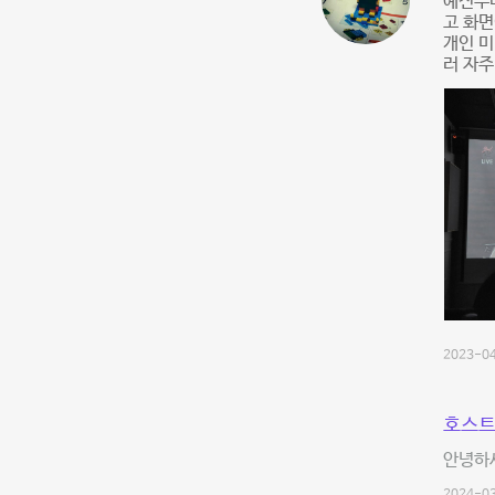
예전부
고 화면
개인 미
러 자주
2023-04
호스트
안녕하세