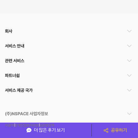
회사
서비스 안내
관련 서비스
파트너쉽
서비스 제공 국가
(주)NSPACE 사업자정보
이용약관
개인정보처리방침
운영정책
더 많은 후기 보기
공유하기
스페이스클라우드는 통신판매중개자이며 통신판매의 당사자가 아닙니다. 따라서 스페이스클
라우드는 공간 거래정보 및 거래에 대해 책임지지 않습니다.