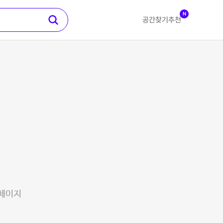
N
공간찾기
추천
 페이지