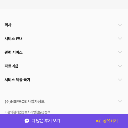
회사
서비스 안내
관련 서비스
파트너쉽
서비스 제공 국가
(주)NSPACE 사업자정보
이용약관
개인정보처리방침
운영정책
스페이스클라우드는 통신판매중개자이며 통신판매의 당사자가 아닙니다. 따라서 스페이스클
더 많은 후기 보기
공유하기
라우드는 공간 거래정보 및 거래에 대해 책임지지 않습니다.