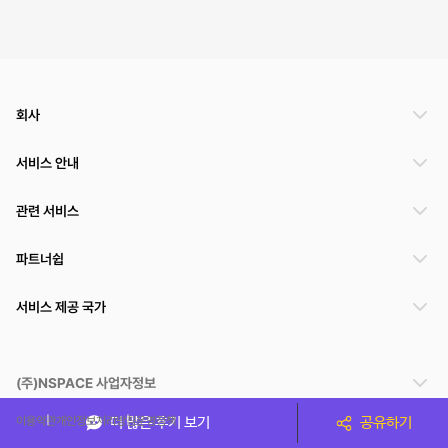
회사
서비스 안내
관련 서비스
파트너쉽
서비스 제공 국가
(주)NSPACE 사업자정보
이용약관
개인정보처리방침
운영정책
더 많은 후기 보기
공유하기
스페이스클라우드는 통신판매중개자이며 통신판매의 당사자가 아닙니다. 따라서 스페이스클