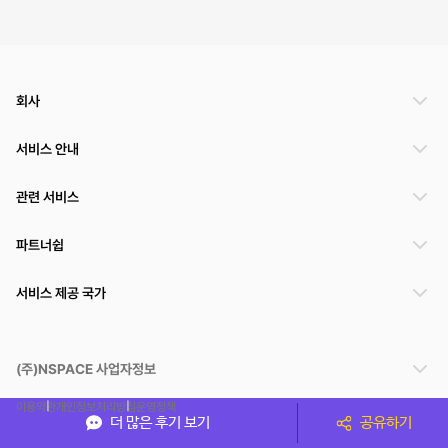
회사
서비스 안내
관련 서비스
파트너쉽
서비스 제공 국가
(주)NSPACE 사업자정보
이용약관
개인정보처리방침
운영정책
더 많은 후기 보기
공유하기
스페이스클라우드는 통신판매중개자이며 통신판매의 당사자가 아닙니다. 따라서 스페이스클
라우드는 공간 거래정보 및 거래에 대해 책임지지 않습니다.