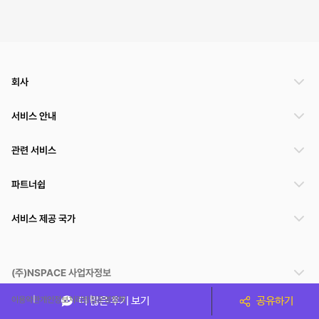
회사
서비스 안내
관련 서비스
파트너쉽
서비스 제공 국가
(주)NSPACE 사업자정보
이용약관
개인정보처리방침
운영정책
더 많은 후기 보기
공유하기
스페이스클라우드는 통신판매중개자이며 통신판매의 당사자가 아닙니다. 따라서 스페이스클