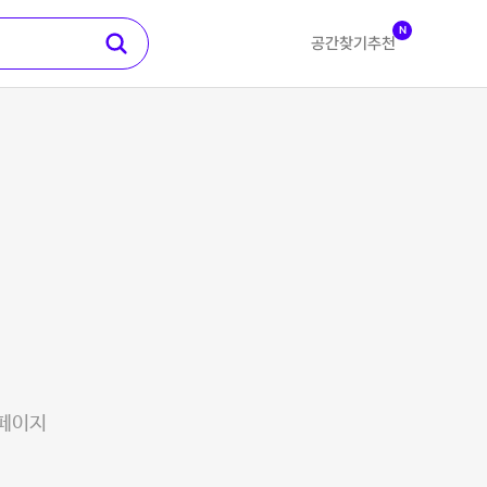
N
공간찾기
추천
 페이지