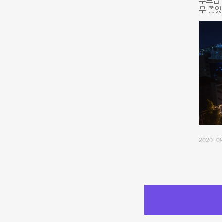
루프탑
무 좋았
2020-09