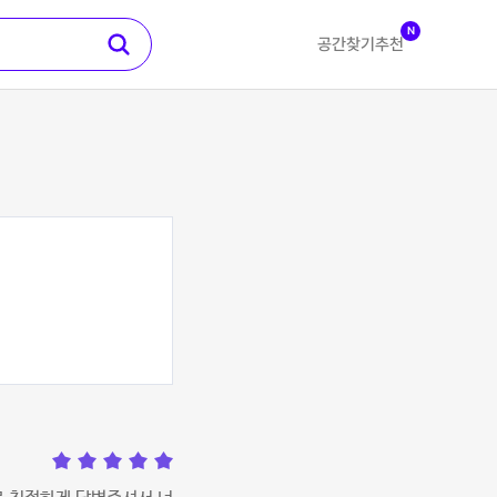
N
공간찾기
추천