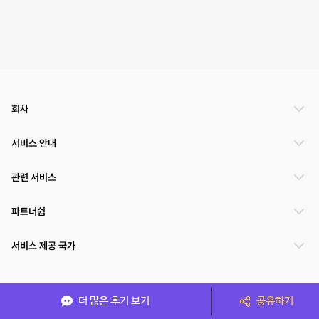
회사
서비스 안내
관련 서비스
파트너쉽
서비스 제공 국가
(주)NSPACE 사업자정보
더 많은 후기 보기
공유하기