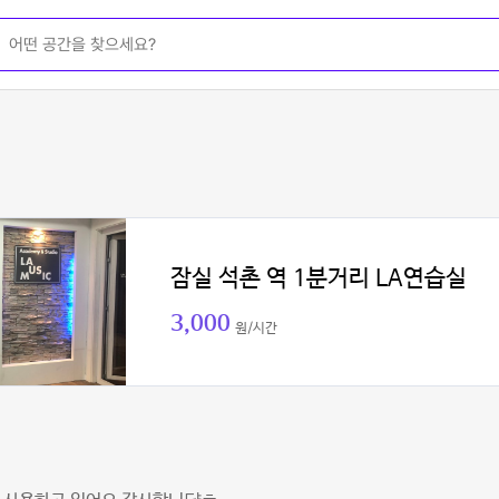
잠실 석촌 역 1분거리 LA연습실
3,000
원/시간
이