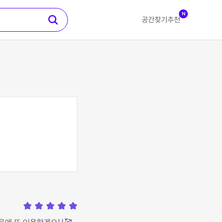
N
공간찾기
추천