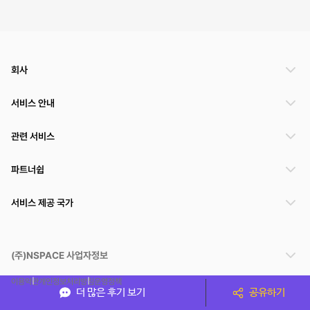
회사
서비스 안내
관련 서비스
파트너쉽
서비스 제공 국가
(주)NSPACE 사업자정보
이용약관
개인정보처리방침
운영정책
더 많은 후기 보기
공유하기
스페이스클라우드는 통신판매중개자이며 통신판매의 당사자가 아닙니다. 따라서 스페이스클
라우드는 공간 거래정보 및 거래에 대해 책임지지 않습니다.