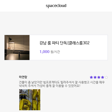
spacecloud
강남 룸 파티 단독[클래스룸302
1,000
원/시간
하연랑
건물이 좀 낡았지만 빔프로젝터도 빌려주셔서 잘 사용했고 시간을 매우
넉넉히 주셔서 가성비 좋게 잘 이용할 수 있었어요!