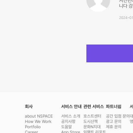
지난번에
니다 
2024-01
회사
서비스 안내
관련 서비스
파트너쉽
서
about NSPACE
서비스 소개
호스트센터
공간 입점 문의
How We Work
공지사항
도시산책
광고 문의
Portfolio
도움말
문화N지대
제휴 문의
Career
App Store
임팩트 리포트