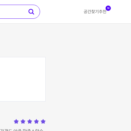
N
공간찾기
추천