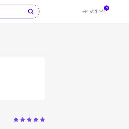
N
공간찾기
추천