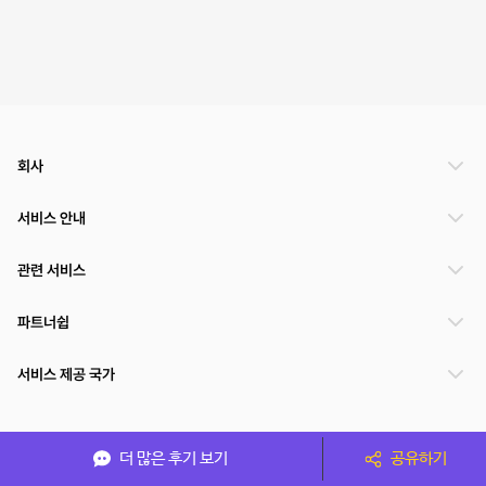
회사
서비스 안내
관련 서비스
파트너쉽
서비스 제공 국가
(주)NSPACE 사업자정보
더 많은 후기 보기
공유하기