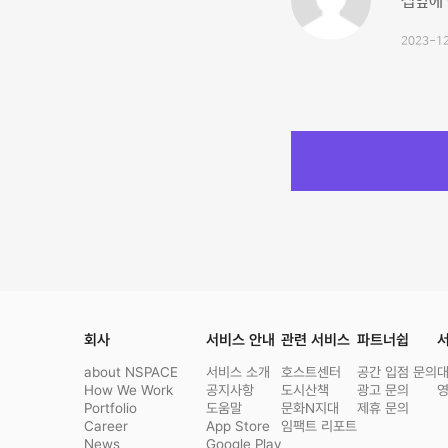
집앞에
2023-12
회사
서비스 안내
관련 서비스
파트너쉽
서
about NSPACE
서비스 소개
호스트센터
공간 입점 문의
How We Work
공지사항
도시산책
광고 문의
Portfolio
도움말
문화N지대
제휴 문의
Career
App Store
임팩트 리포트
News
Google Play