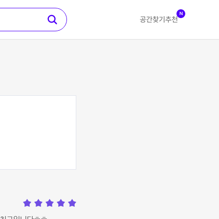
N
공간찾기
추천