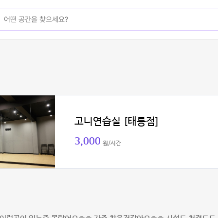
고니연습실 [태릉점]
3,000
원/시간
이