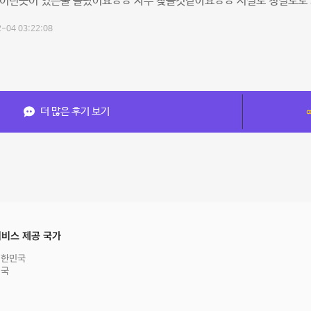
 이런곳이 있는줄 몰랐어요ㅎㅎ 자주 찾을것같아요ㅎㅎ 시설도 청결도도
-04 03:22:08
더 많은 후기 보기
비스 제공 국가
대한민국
영국