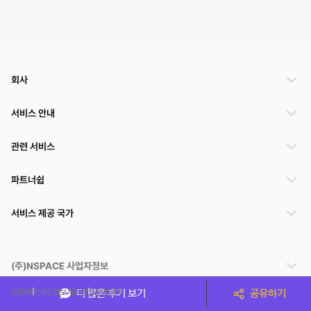
회사
서비스 안내
관련 서비스
파트너쉽
서비스 제공 국가
(주)NSPACE 사업자정보
이용약관
개인정보처리방침
운영정책
더 많은 후기 보기
공유하기
스페이스클라우드는 통신판매중개자이며 통신판매의 당사자가 아닙니다. 따라서 스페이스클