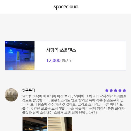
spacecloud
사당역 쏘울댄스
12,000
원/시간
휘뚜룩따
깔끔한 바닥에 매료되어 이건 후기 남겨야해..! 하고 바닥사진만 찍어왔을
정도로 깔끔합니다. 로봇청소기도 있고 탈의실 쪽에 각종 청소도구가 있
는 거 보니 청소에 진심이신 것 같아요. 그리고 스피커..! 다른 어디서도
볼 수 없었던 최고급 스피커입니다👍 힘들 때 바닥에 앉아서 붐붐 화려한
불빛과 함께 소리내는 스피커 보면 힘이 난답니다(?)