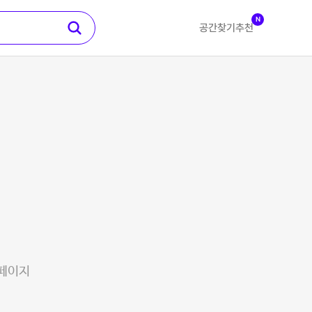
N
공간찾기
추천
 페이지