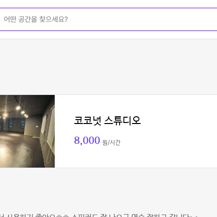
코코넛 스튜디오
8,000
원/시간