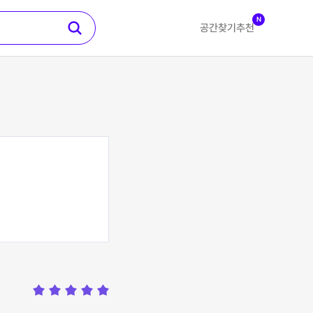
N
공간찾기
추천