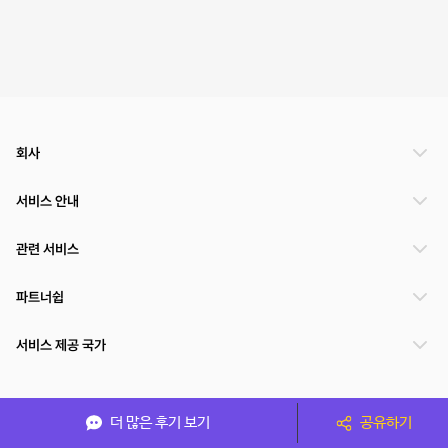
회사
서비스 안내
관련 서비스
파트너쉽
서비스 제공 국가
(주)NSPACE 사업자정보
더 많은 후기 보기
공유하기