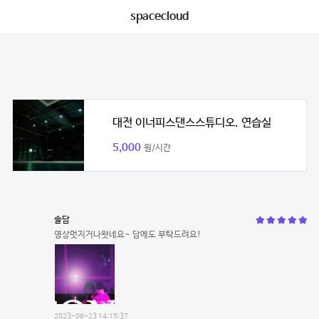
spacecloud
대전 이너피스댄스스튜디오. 연습실
5,000
원/시간
솔담
영상멋지거나왓네요~ 담에도 부탁드려요!
2023-06-23 14:15:37