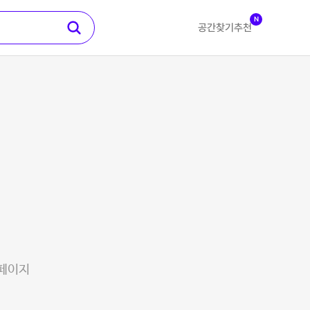
N
공간찾기
추천
 페이지