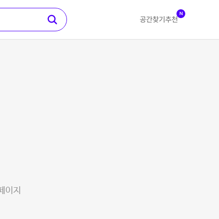
N
공간찾기
추천
 페이지