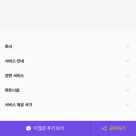
회사
서비스 안내
관련 서비스
파트너쉽
서비스 제공 국가
(주)NSPACE 사업자정보
더 많은 후기 보기
공유하기