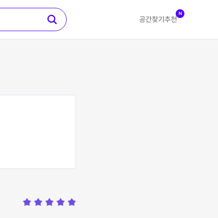
N
공간찾기
추천