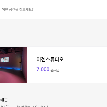
이젠스튜디오
7,000
원/시간
스해븐