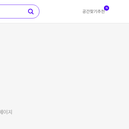
N
공간찾기
추천
 페이지