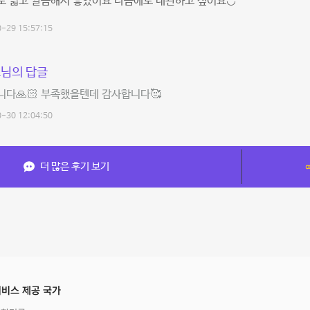
도 넓고 깔끔해서 좋았어요 다음에도 대관하고 싶어요◡̈
-29 15:57:15
님의 답글
다🙏🏻 부족했을텐데 감사합니다🥰
-30 12:04:50
더 많은 후기 보기
비스 제공 국가