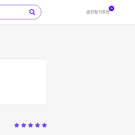
N
공간찾기
추천