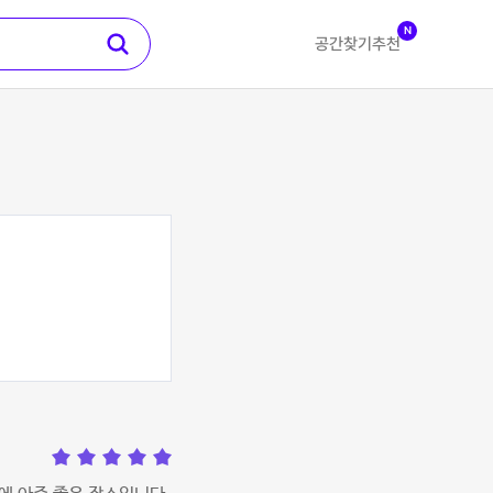
N
공간찾기
추천