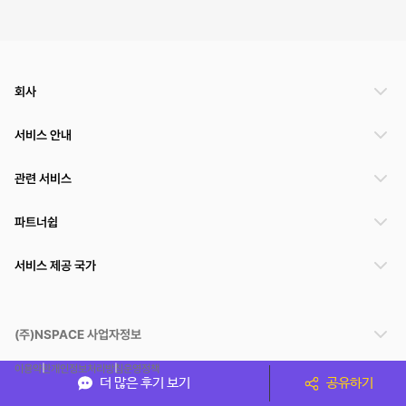
회사
서비스 안내
관련 서비스
파트너쉽
서비스 제공 국가
(주)NSPACE 사업자정보
이용약관
개인정보처리방침
운영정책
더 많은 후기 보기
공유하기
스페이스클라우드는 통신판매중개자이며 통신판매의 당사자가 아닙니다. 따라서 스페이스클
라우드는 공간 거래정보 및 거래에 대해 책임지지 않습니다.