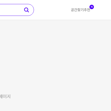
N
공간찾기
추천
 페이지