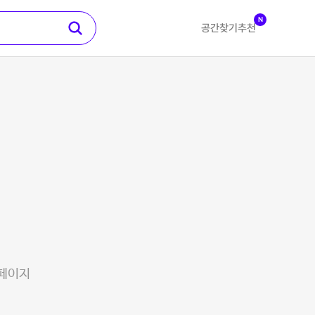
N
공간찾기
추천
 페이지