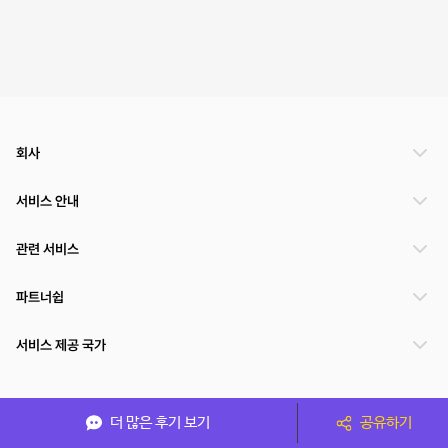
회사
서비스 안내
관련 서비스
파트너쉽
서비스 제공 국가
(주)NSPACE 사업자정보
더 많은 후기 보기
공유하기