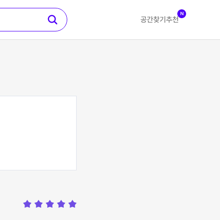
N
공간찾기
추천